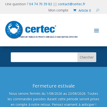
Une question ?
04 74 70 39 82
||
contact@certec.fr
Mon compte
Article 0
Fermeture estivale
Nous serons fermés du 1/08/2026 au 23/08/2026. Toutes
les commandes passées durant cette période seront prises
en compte à notre retour. Pensez vraiment à anticiper !