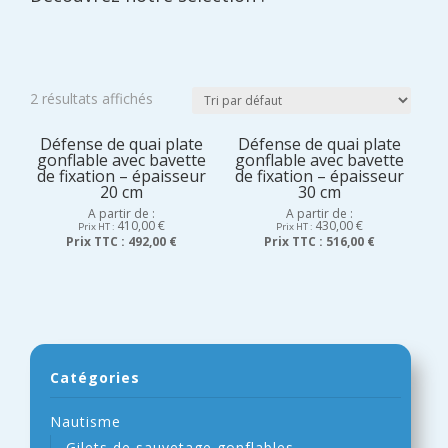
2 résultats affichés
Défense de quai plate
Défense de quai plate
gonflable avec bavette
gonflable avec bavette
de fixation – épaisseur
de fixation – épaisseur
20 cm
30 cm
A partir de :
A partir de :
410,00
€
430,00
€
Prix HT :
Prix HT :
Prix TTC :
492,00 €
Prix TTC :
516,00 €
Catégories
Nautisme
Gilets de sauvetage gonflables