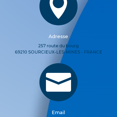

Adresse
257 route du bourg
69210 SOURCIEUX-LES-MINES - FRANCE

Email