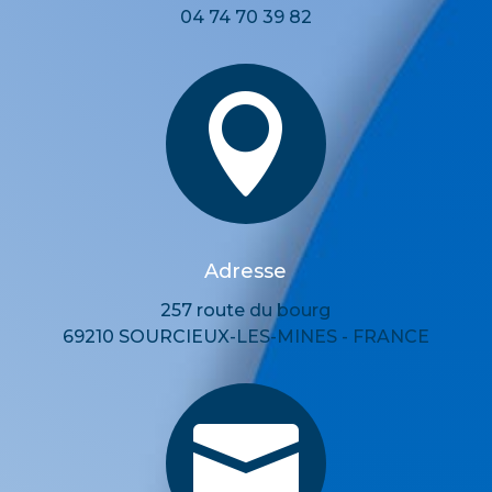
04 74 70 39 82

Adresse
257 route du bourg
69210 SOURCIEUX-LES-MINES - FRANCE
