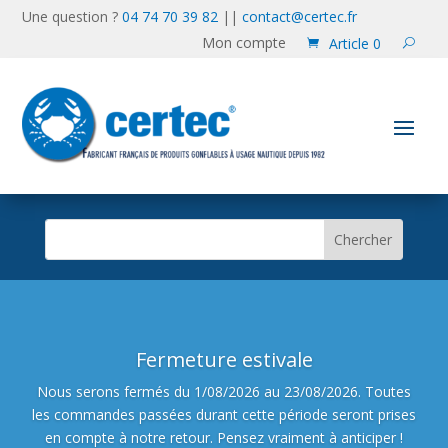
Une question ?
04 74 70 39 82
||
contact@certec.fr
Mon compte
Article 0
Fermeture estivale
Nous serons fermés du 1/08/2026 au 23/08/2026. Toutes
les commandes passées durant cette période seront prises
en compte à notre retour. Pensez vraiment à anticiper !