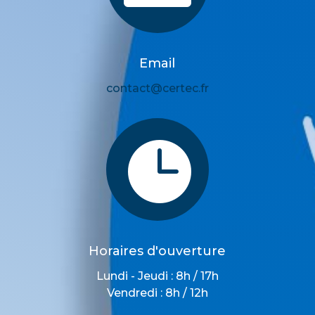
Email
contact@certec.fr

Horaires d'ouverture
Lundi - Jeudi : 8h / 17h
Vendredi : 8h / 12h