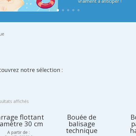
vraiment à anticiper !
que
ouvrez notre sélection :
sultats affichés
rrage flottant
Bouée de
B
iamètre 30 cm
balisage
p
technique
h
A partir de :