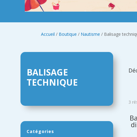
Accueil
/
Boutique
/
Nautisme
/ Balisage techni
BALISAGE
Déc
TECHNIQUE
3 ré
Ba
d
Catégories