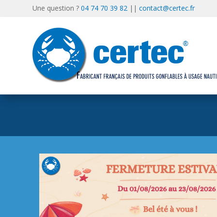
Une question ?
04 74 70 39 82
||
contact@certec.fr