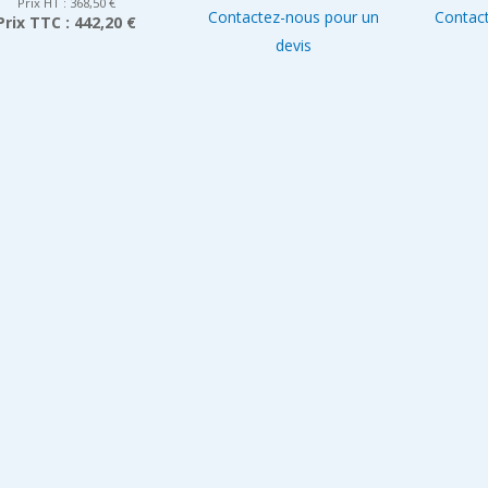
Prix HT :
368,50
€
Contactez-nous pour un
Contac
Prix TTC :
442,20 €
devis