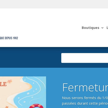
Boutiques
Fermetur
Nous serons fermés du 1/
passées durant cette pério