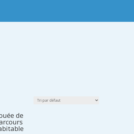
ouée de
arcours
abitable