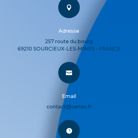

Adresse
257 route du bourg
69210 SOURCIEUX-LES-MINES - FRANCE

Email
contact@certec.fr
