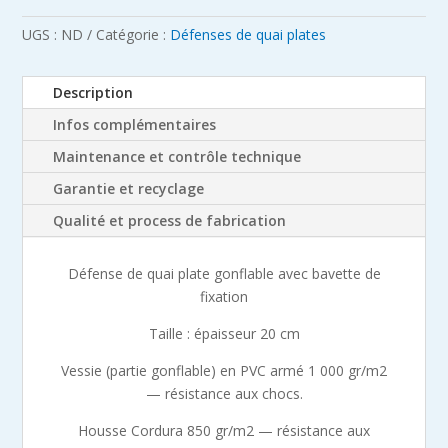
de
quai
UGS :
ND
Catégorie :
Défenses de quai plates
plate
gonflable
Description
avec
Infos complémentaires
bavette
de
Maintenance et contrôle technique
fixation
Garantie et recyclage
-
épaisseur
Qualité et process de fabrication
20
cm
Défense de quai plate gonflable avec bavette de
fixation
Taille : épaisseur 20 cm
Vessie (partie gonflable) en PVC armé 1 000 gr/m2
— résistance aux chocs.
Housse Cordura 850 gr/m2 — résistance aux