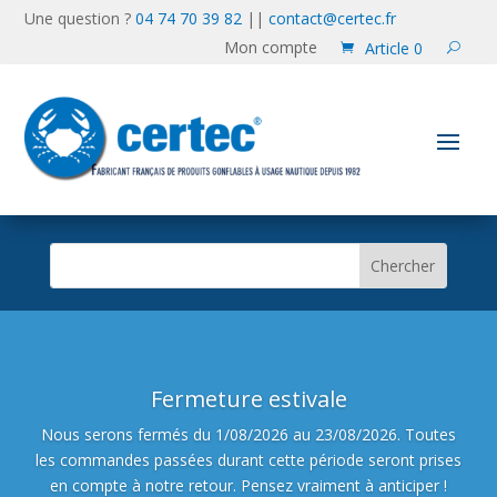
Une question ?
04 74 70 39 82
||
contact@certec.fr
Mon compte
Article 0
Fermeture estivale
Nous serons fermés du 1/08/2026 au 23/08/2026. Toutes
les commandes passées durant cette période seront prises
en compte à notre retour. Pensez vraiment à anticiper !