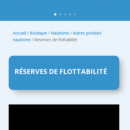
Accueil
/
Boutique
/
Nautisme
/
Autres produits
nautisme
/ Réserves de flottabilité
RÉSERVES DE FLOTTABILITÉ