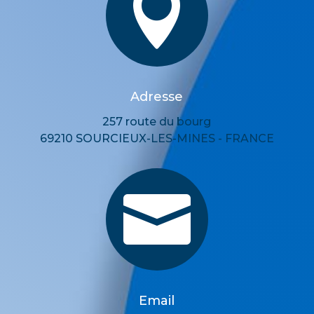

Adresse
257 route du bourg
69210 SOURCIEUX-LES-MINES - FRANCE

Email