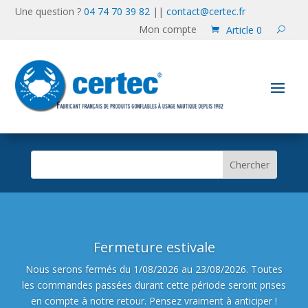
Une question ?
04 74 70 39 82
||
contact@certec.fr
Mon compte
Article 0
Fermeture estivale
Nous serons fermés du 1/08/2026 au 23/08/2026. Toutes
les commandes passées durant cette période seront prises
en compte à notre retour. Pensez vraiment à anticiper !