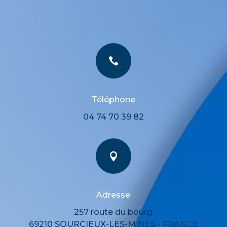

Téléphone
04 74 70 39 82

Adresse
257 route du bourg
69210 SOURCIEUX-LES-MINES - FRANCE