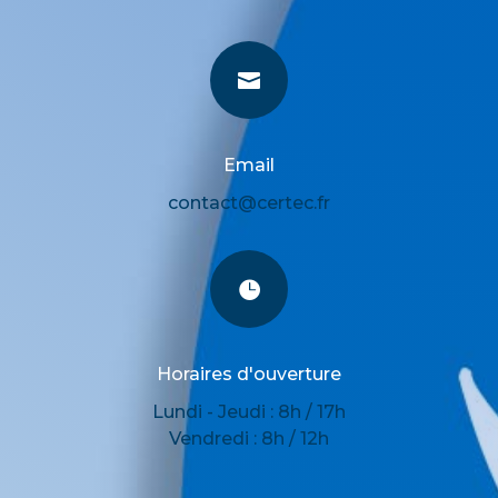

Email
contact@certec.fr

Horaires d'ouverture
Lundi - Jeudi : 8h / 17h
Vendredi : 8h / 12h