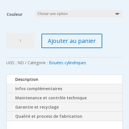
Couleur
quantité
Ajouter au panier
de
Bouée
de
parcours
UGS :
ND
Catégorie :
Bouées cylindriques
cylindrique
120
Description
x
Infos complémentaires
180
cm
Maintenance et contrôle technique
Garantie et recyclage
Qualité et process de fabrication