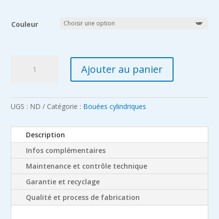
Couleur
quantité
Ajouter au panier
de
Bouée
de
parcours
UGS :
ND
Catégorie :
Bouées cylindriques
cylindrique
120
Description
x
Infos complémentaires
120
cm
Maintenance et contrôle technique
Garantie et recyclage
Qualité et process de fabrication