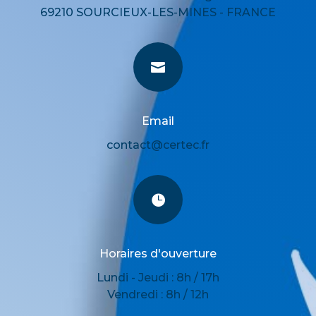
69210 SOURCIEUX-LES-MINES - FRANCE

Email
contact@certec.fr

Horaires d'ouverture
Lundi - Jeudi : 8h / 17h
Vendredi : 8h / 12h