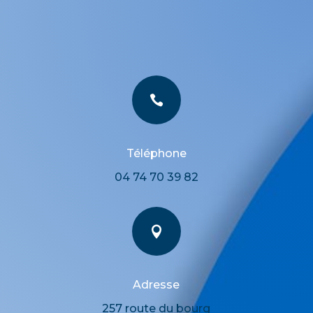

Téléphone
04 74 70 39 82

Adresse
257 route du bourg