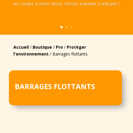
en compte à notre retour. Pensez vraiment à anticiper !
Accueil
/
Boutique
/
Pro
/
Protéger
l'environnement
/ Barrages flottants
BARRAGES FLOTTANTS