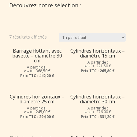
Découvrez notre sélection :
7 résultats affichés
Barrage flottant avec
Cylindres horizontaux –
bavette – diamètre 30
diamètre 15 cm
cm
A partir de :
221,50
€
Prix HT :
A partir de :
368,50
€
Prix TTC :
265,80 €
Prix HT :
Prix TTC :
442,20 €
Cylindres horizontaux –
Cylindres horizontaux –
diamètre 25 cm
diamètre 30 cm
A partir de :
A partir de :
245,00
€
276,00
€
Prix HT :
Prix HT :
Prix TTC :
294,00 €
Prix TTC :
331,20 €