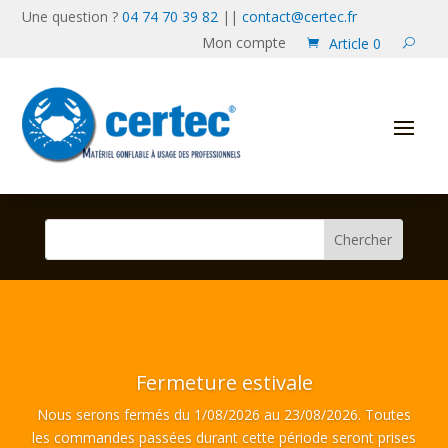
Une question ?
04 74 70 39 82
||
contact@certec.fr
Mon compte
Article 0
Fermeture estivale
Nous serons fermés du 1/08/2026 au 23/08/2026. Toutes
les commandes passées durant cette période seront prises