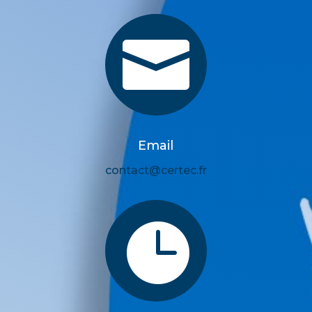

Email
contact@certec.fr
