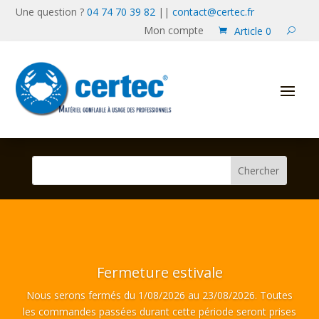
Une question ?
04 74 70 39 82
||
contact@certec.fr
Mon compte
Article 0
Fermeture estivale
Nous serons fermés du 1/08/2026 au 23/08/2026. Toutes
les commandes passées durant cette période seront prises