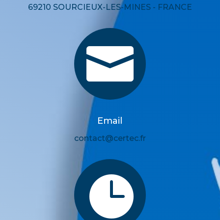
69210 SOURCIEUX-LES-MINES - FRANCE

Email
contact@certec.fr
