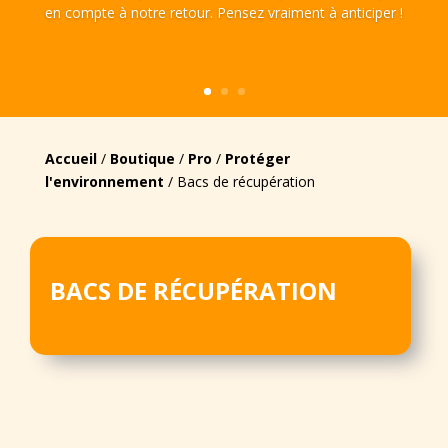
en compte à notre retour. Pensez vraiment à anticiper !
Accueil
/
Boutique
/
Pro
/
Protéger
l'environnement
/ Bacs de récupération
BACS DE RÉCUPÉRATION