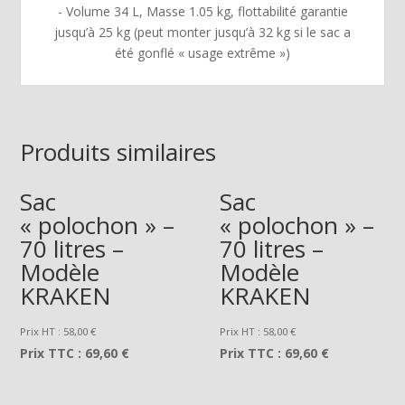
- Volume 34 L, Masse 1.05 kg, flottabilité garantie
jusqu’à 25 kg (peut monter jusqu’à 32 kg si le sac a
été gonflé « usage extrême »)
Produits similaires
Sac
Sac
« polochon » –
« polochon » –
70 litres –
70 litres –
Modèle
Modèle
KRAKEN
KRAKEN
Prix HT :
58,00
€
Prix HT :
58,00
€
Prix TTC :
69,60 €
Prix TTC :
69,60 €