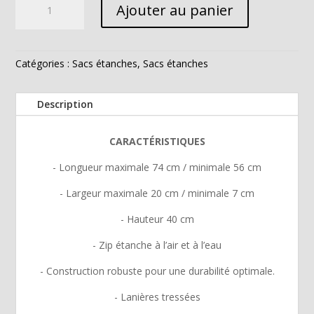
Ajouter au panier
de
Sac
à
main
Catégories :
Sacs étanches
,
Sacs étanches
étanche
-
Description
Modèle
GRAND
CARACTÉRISTIQUES
CORAIL
- Longueur maximale 74 cm / minimale 56 cm
- Largeur maximale 20 cm / minimale 7 cm
- Hauteur 40 cm
- Zip étanche à l’air et à l’eau
- Construction robuste pour une durabilité optimale.
- Lanières tressées