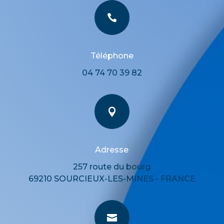

Téléphone
04 74 70 39 82

Adresse
257 route du bourg
69210 SOURCIEUX-LES-MINES - FRANCE
