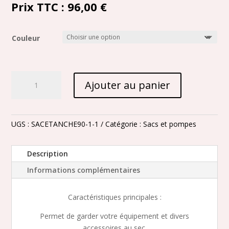
Prix TTC :
96,00 €
Couleur
quantité
Ajouter au panier
de
Sac
étanche
-
UGS :
SACETANCHE90-1-1
Catégorie :
Sacs et pompes
90
litres
Description
-
Informations complémentaires
Modèle
TRITON
Caractéristiques principales :
Permet de garder votre équipement et divers
accessoires au sec.