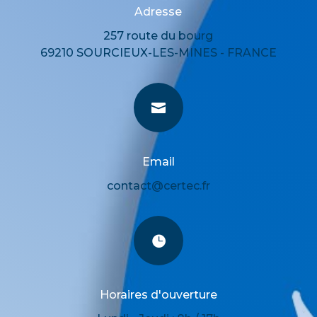
Adresse
257 route du bourg
69210 SOURCIEUX-LES-MINES - FRANCE

Email
contact@certec.fr

Horaires d'ouverture