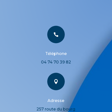

Téléphone
04 74 70 39 82

Adresse
257 route du bourg