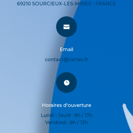
69210 SOURCIEUX-LES-MINES - FRANCE

Email
contact@certec.fr

Horaires d'ouverture
Lundi - Jeudi : 8h / 17h
Vendredi : 8h / 12h