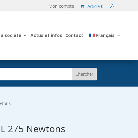
Mon compte
Article 0
La société
Actus et infos
Contact
Français
wtons
ML 275 Newtons