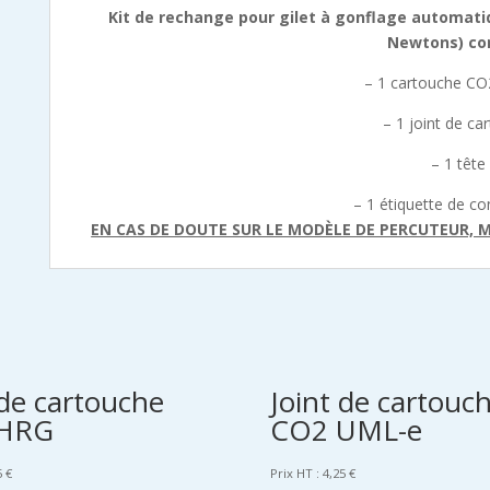
Kit de rechange pour gilet à gonflage automat
Newtons) co
– 1 cartouche C
– 1 joint de c
– 1 têt
– 1 étiquette de co
EN CAS DE DOUTE SUR LE MODÈLE DE PERCUTEUR, 
 de cartouche
Joint de cartouc
HRG
CO2 UML-e
5
€
Prix HT :
4,25
€