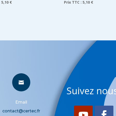
:
5,10 €
Prix TTC :
5,10 €

Suivez nous
Email
contact@certec.fr