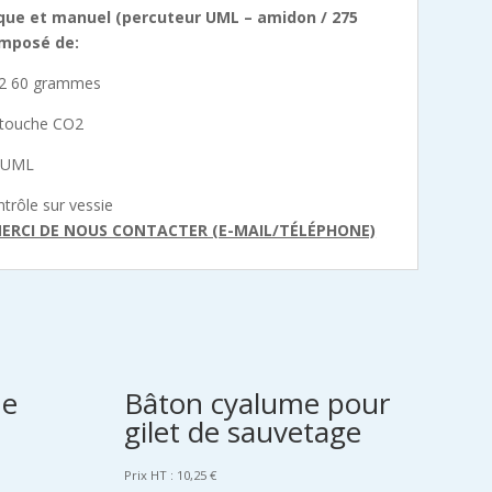
ique et manuel (percuteur UML – amidon / 275
mposé de:
O2 60 grammes
artouche CO2
e UML
ntrôle sur vessie
MERCI DE NOUS CONTACTER (E-MAIL/TÉLÉPHONE)
he
Bâton cyalume pour
gilet de sauvetage
Prix HT :
10,25
€