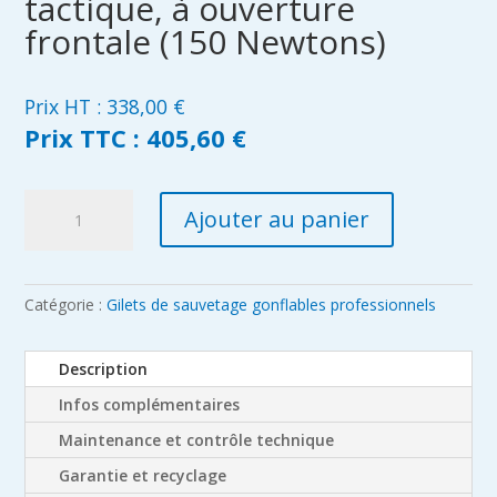
tactique, à ouverture
frontale (150 Newtons)
Prix HT :
338,00
€
Prix TTC :
405,60 €
quantité
Ajouter au panier
de
Gilet
de
sauvetage
Catégorie :
Gilets de sauvetage gonflables professionnels
gonflable
intégré
Description
sur
Infos complémentaires
un
gilet
Maintenance et contrôle technique
tactique,
Garantie et recyclage
à