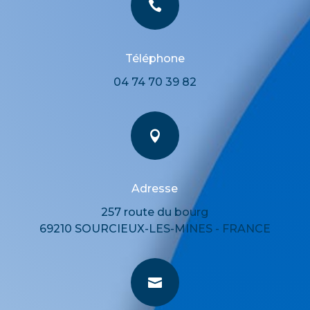

Téléphone
04 74 70 39 82

Adresse
257 route du bourg
69210 SOURCIEUX-LES-MINES - FRANCE
