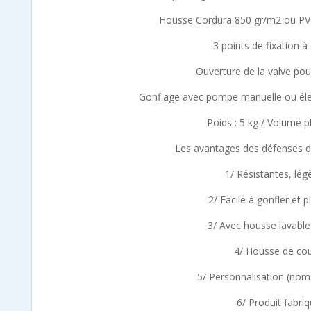
ou
Housse Cordura 850 gr/m2 ou PVC 
PVC
3 points de fixation 
Ouverture de la valve pou
Gonflage avec pompe manuelle ou élec
Poids : 5 kg / Volume pl
Les avantages des défenses d
1/ Résistantes, lég
2/ Facile à gonfler et p
3/ Avec housse lavable
4/ Housse de cou
5/ Personnalisation (nom
6/ Produit fabri