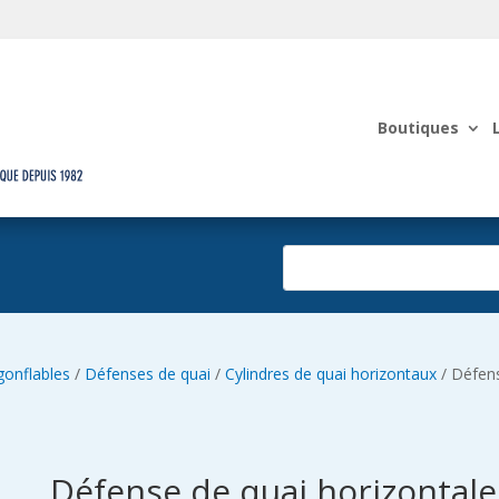
Boutiques
gonflables
/
Défenses de quai
/
Cylindres de quai horizontaux
/ Défens
Défense de quai horizontale