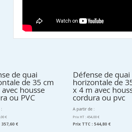
se de quai
Défense de quai
ontale de 35 cm
horizontale de 3
 avec housse
x 4 m avec hous
ra ou PVC
cordura ou pvc
 :
A partir de :
,00
€
Prix HT :
454,00
€
:
357,60 €
Prix TTC :
544,80 €