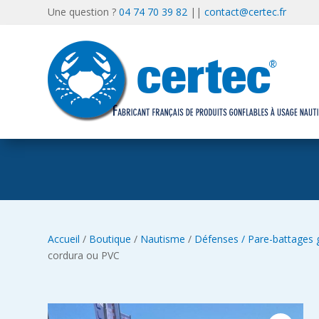
Une question ?
04 74 70 39 82
||
contact@certec.fr
Accueil
/
Boutique
/
Nautisme
/
Défenses / Pare-battages 
cordura ou PVC