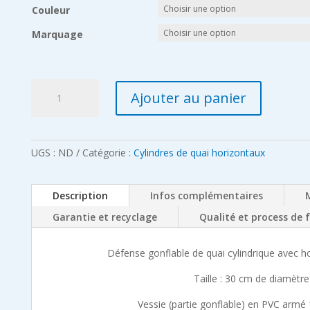
Couleur
Marquage
quantité
Ajouter au panier
de
Défense
de
quai
UGS :
ND
Catégorie :
Cylindres de quai horizontaux
horizontale
de
Description
Infos complémentaires
30
cm
Garantie et recyclage
Qualité et process de 
x
2
Défense gonflable de quai cylindrique avec 
m
avec
Taille : 30 cm de diamètr
housse
Vessie (partie gonflable) en PVC armé 
cordura