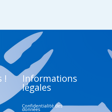
 !
Informations
légales
Confidentialité des
données