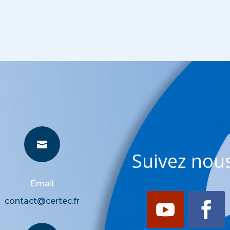

Suivez nous
Email
contact@certec.fr