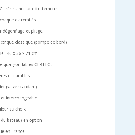
: résistance aux frottements.
à chaque extrémités
r dégonflage et pliage.
trique classique (pompe de bord).
ié : 46 x 36 x 21 cm.
e quai gonflables CERTEC :
ères et durables.
lier (valve standard).
 et interchangeable.
leur au choix.
 du bateau) en option.
qué en France.